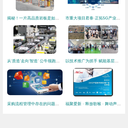
揭秘！一片高品质岩板是如何诞生的？
市重大项目君泰·正拓5G产业园在大朗奠基！建成后预计入驻科技企业100家
从‘质造’走向‘智造’ 公牛领跑新国标升级 技术推广
以技术推广为抓手 赋能基层党建高质量发展
采购流程管理中存在的问题及改进建议
福聚爱新 · 释放歌喉 · 舞动声音 —— 2016 AKG产品技术培训与推广会回顾