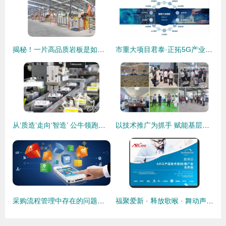
揭秘！一片高品质岩板是如何诞生的？
市重大项目君泰·正拓5G产业园在大朗奠基！建成后预计入驻科技企业100家
从‘质造’走向‘智造’ 公牛领跑新国标升级 技术推广
以技术推广为抓手 赋能基层党建高质量发展
采购流程管理中存在的问题及改进建议
福聚爱新 · 释放歌喉 · 舞动声音 —— 2016 AKG产品技术培训与推广会回顾