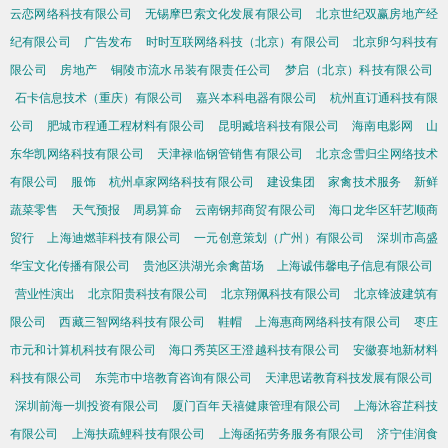
云恋网络科技有限公司
无锡摩巴索文化发展有限公司
北京世纪双赢房地产经
纪有限公司
广告发布
时时互联网络科技（北京）有限公司
北京卵匀科技有
限公司
房地产
铜陵市流水吊装有限责任公司
梦启（北京）科技有限公司
石卡信息技术（重庆）有限公司
嘉兴本科电器有限公司
杭州直订通科技有限
公司
肥城市程通工程材料有限公司
昆明臧培科技有限公司
海南电影网
山
东华凯网络科技有限公司
天津禄临钢管销售有限公司
北京念雪归尘网络技术
有限公司
服饰
杭州卓家网络科技有限公司
建设集团
家禽技术服务
新鲜
蔬菜零售
天气预报
周易算命
云南钢邦商贸有限公司
海口龙华区轩艺顺商
贸行
上海迪燃菲科技有限公司
一元创意策划（广州）有限公司
深圳市高盛
华宝文化传播有限公司
贵池区洪湖光余禽苗场
上海诚伟馨电子信息有限公司
营业性演出
北京阳贵科技有限公司
北京翔佩科技有限公司
北京锋波建筑有
限公司
西藏三智网络科技有限公司
鞋帽
上海惠商网络科技有限公司
枣庄
市元和计算机科技有限公司
海口秀英区王澄越科技有限公司
安徽赛地新材料
科技有限公司
东莞市中培教育咨询有限公司
天津思诺教育科技发展有限公司
深圳前海一圳投资有限公司
厦门百年天禧健康管理有限公司
上海沐容芷科技
有限公司
上海扶疏鲤科技有限公司
上海函拓劳务服务有限公司
济宁佳润食